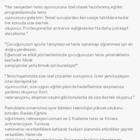
"Her seviyeden tenis oyuncusuna özel olarak hazırlanmış eğitim 
programlarımızla tenis
oyununuzu geliştirin. Temel vuruşlardan ileri seviye taktiklere kadar 
her konuda size destek
oluyoruz. Profesyonel bir antrenör eşliğinde kortta daha çok keyif 
alacaksınız."
"Çocuğunuzun sporla tanışması ve tenis oynamayı öğrenmesi için en 
doğru yerdesiniz.
Eğlenceli ve etkili yöntemlerimizle çocuğunuzun tenis yeteneklerini 
keşfedin. Minik
şampiyonlar yetiştirmek için buradayız!"
"Tenis hayatınızda size özel çözümler sunuyoruz. İster yeni başlayan 
ister deneyimli bir
oyuncu olun, size uygun eğitim planı ile hedeflerinize ulaşmanıza 
yardımcı oluyoruz. Kort
rezervasyonu, ekipman seçimi gibi konularda da size destek oluyoruz."
Pamukkale üniversitesi spor bilimleri teknolojisi yüksek okulunu 
bitirdim. Beden Eğitimi
öğretmeni, rekreasyon uzmanı ve 2. Kademe tenis ve fitness 
antrenörüyüm. Turnuva
seminerler ve etkinliklere katılarak faaliyet alanımda etkinlikler yaptım 
ve katıldım. Halen de
aktif olarak devam etmekteyim. İleri seviye İngilizce bilmekteyim.