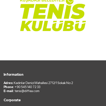
Information
Adres:
Kadınlar Denizi Mahallesi 2712/1 Sokak No:2
Phone:
+90 545 140 72 33
E-mail:
tenis@diffea.com
Corporate