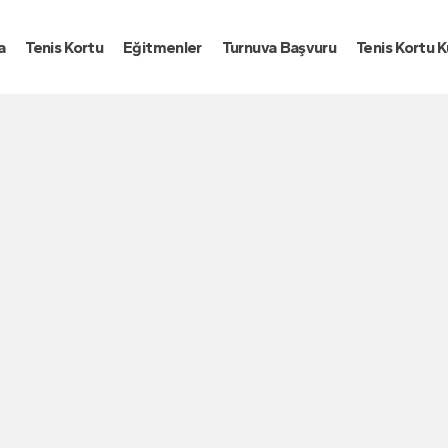
a
Tenis Kortu
Eğitmenler
Turnuva Başvuru
Tenis Kortu Ku