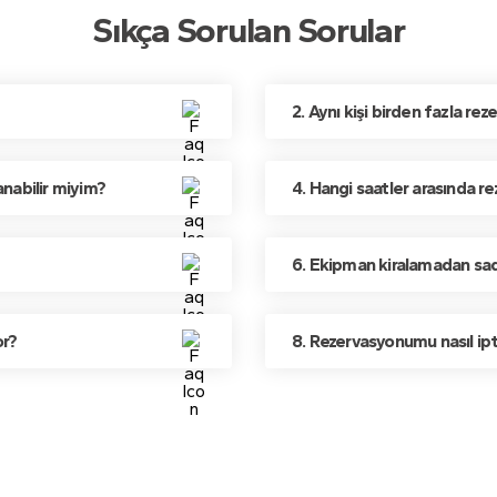
Sıkça Sorulan Sorular
2. Aynı kişi birden fazla rez
anabilir miyim?
4. Hangi saatler arasında re
6. Ekipman kiralamadan sad
or?
8. Rezervasyonumu nasıl ip