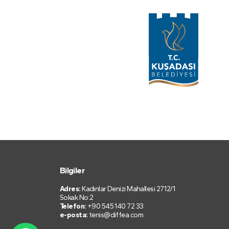
Bilgiler
Adres:
Kadınlar Denizi Mahallesi 2712/1
Sokak No:2
Telefon:
+90 545 140 72 33
e-posta:
tenis@diffea.com