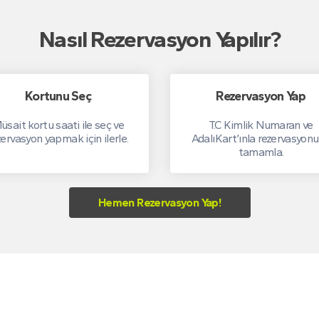
Nasıl Rezervasyon Yapılır?
Kortunu Seç
Rezervasyon Yap
üsait kortu saati ile seç ve
T.C Kimlik Numaran ve
zervasyon yapmak için ilerle.
AdalıKart’ınla rezervasyon
tamamla.
Hemen Rezervasyon Yap!